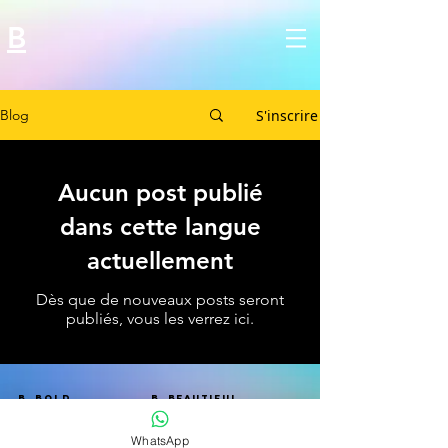
B
S'inscrire
Blog
Aucun post publié
dans cette langue
actuellement
Dès que de nouveaux posts seront
publiés, vous les verrez ici.
B BOLD B Beautiful
B badass B BANANAS
WhatsApp