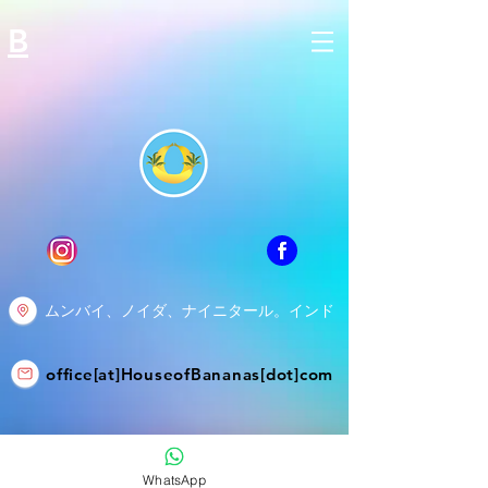
B
ムンバイ、ノイダ、ナイニタール。インド
office[at]HouseofBananas[dot]com
WhatsApp