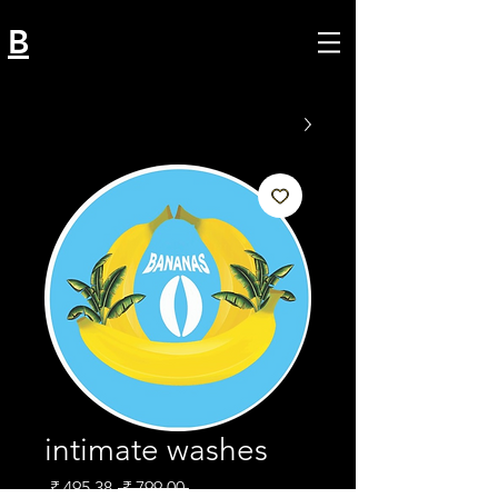
B
intimate washes
מחיר
מחיר
 ‏799.00 ‏₹ 